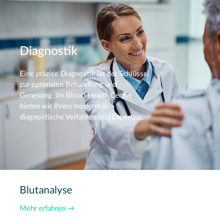
Diagnostik
Eine präzise Diagnostik ist der Schlüssel
zur optimalen Behandlung und
Genesung. Im Blood Health Center
bieten wir Ihnen modernste
diagnostische Verfahren und Expertise.
Blutanalyse
Mehr erfahren →