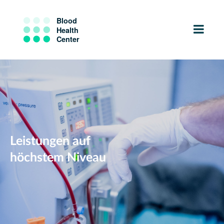
LINKS
Home
Leistungen auf
Leistungen
höchstem Niveau
Philosophie
Team
Kontakt