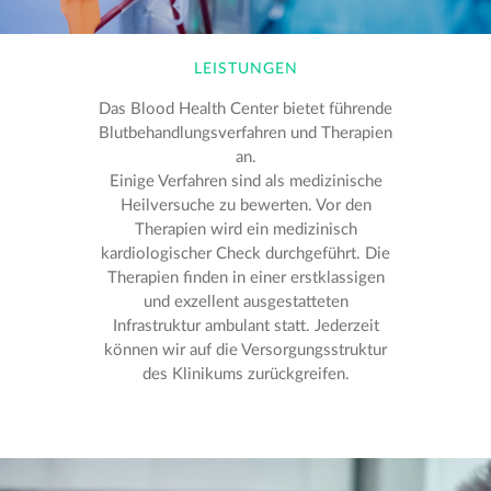
News
LEISTUNGEN
Das Blood Health Center bietet führende
Blutbehandlungsverfahren und Therapien
KONTAKT
an.
Einige Verfahren sind als medizinische
Blood Health Center
Heilversuche zu bewerten. Vor den
Kurfürstendamm 193G
Therapien wird ein medizinisch
10707 Berlin
kardiologischer Check durchgeführt. Die
Therapien finden in einer erstklassigen
info@bloodhealthcenter.com
und exzellent ausgestatteten
Infrastruktur ambulant statt. Jederzeit
Tel:
030 88473390
können wir auf die Versorgungsstruktur
des Klinikums zurückgreifen.